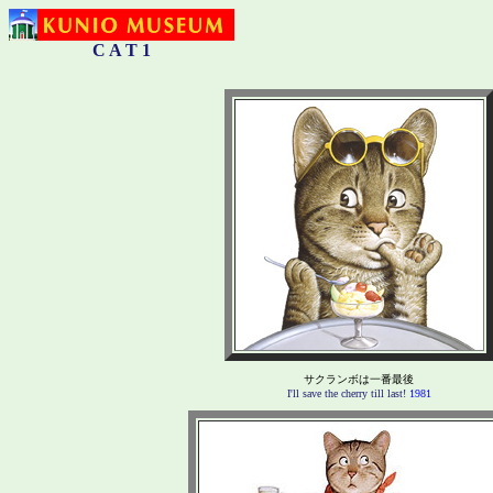
C A T 1
サクランボは一番最後
I'll save the cherry till last!
1981